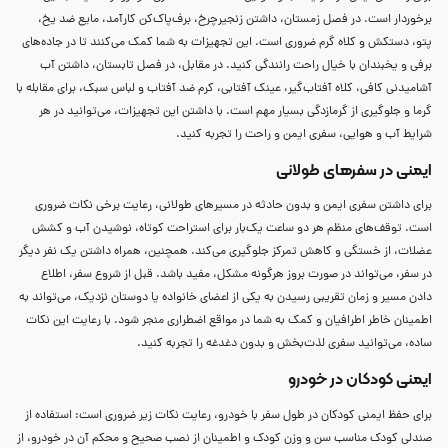
برخوردار است. در فصل زمستان، داشتن زنجیرچرخ، برف‌پاک‌کن کارآمد، مایع ضد یخ،
پتو، دستکش و کلاه گرم ضروری است. این تجهیزات به شما کمک می‌کنند تا در جاده‌های
برفی و یخبندان با خیال راحت رانندگی کنید. در مقابل، در فصل تابستان، داشتن آب
آشامیدنی کافی، کلاه آفتاب‌گیر، عینک آفتابی، کرم ضد آفتاب و لباس سبک، برای مقابله با
گرما و جلوگیری از گرمازدگی بسیار مهم است. با داشتن این تجهیزات، می‌توانید در هر
شرایط آب و هوایی، سفری ایمن و راحت را تجربه کنید.
ایمنی در سفرهای طولانی
برای داشتن سفری ایمن و بدون حادثه در مسیرهای طولانی، رعایت برخی نکات ضروری
است. توقف‌های منظم هر دو ساعت یک‌بار برای استراحت کوتاه، نوشیدن آب و کشش
عضلات، از خستگی و کاهش تمرکز جلوگیری می‌کند. همچنین، همراه داشتن یک نفر دیگر
در سفر، می‌تواند در صورت بروز هرگونه مشکل، مفید باشد. قبل از شروع سفر، اطلاع
دادن مسیر و زمان تقریبی رسیدن به یکی از اعضای خانواده یا دوستان نزدیک، می‌تواند به
اطمینان خاطر اطرافیان و کمک به شما در مواقع اضطراری منجر شود. با رعایت این نکات
ساده، می‌توانید سفری لذت‌بخش و بدون دغدغه را تجربه کنید.
ایمنی کودکان در خودرو
برای حفظ ایمنی کودکان در طول سفر با خودرو، رعایت نکات زیر ضروری است: استفاده از
صندلی کودک مناسب سن و وزن کودک و اطمینان از نصب صحیح و محکم آن در خودرو، از