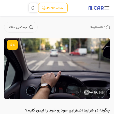
021-92001950
> دانستنی‌ها
بلاگ
چهارشنبه 3 دی 1404
چگونه در شرایط اضطراری خودرو خود را ایمن کنیم؟