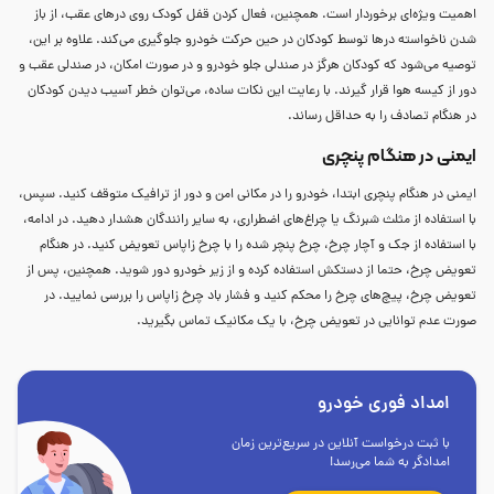
اهمیت ویژه‌ای برخوردار است. همچنین، فعال کردن قفل کودک روی درهای عقب، از باز
شدن ناخواسته درها توسط کودکان در حین حرکت خودرو جلوگیری می‌کند. علاوه بر این،
توصیه می‌شود که کودکان هرگز در صندلی جلو خودرو و در صورت امکان، در صندلی عقب و
دور از کیسه هوا قرار گیرند. با رعایت این نکات ساده، می‌توان خطر آسیب دیدن کودکان
در هنگام تصادف را به حداقل رساند.
ایمنی در هنگام پنچری
ایمنی در هنگام پنچری ابتدا، خودرو را در مکانی امن و دور از ترافیک متوقف کنید. سپس،
با استفاده از مثلث شبرنگ یا چراغ‌های اضطراری، به سایر رانندگان هشدار دهید. در ادامه،
با استفاده از جک و آچار چرخ، چرخ پنچر شده را با چرخ زاپاس تعویض کنید. در هنگام
تعویض چرخ، حتما از دستکش استفاده کرده و از زیر خودرو دور شوید. همچنین، پس از
تعویض چرخ، پیچ‌های چرخ را محکم کنید و فشار باد چرخ زاپاس را بررسی نمایید. در
صورت عدم توانایی در تعویض چرخ، با یک مکانیک تماس بگیرید.
امداد فوری خودرو
با ثبت درخواست آنلاین در سریع‌ترین زمان
امدادگر به شما می‌رسد!