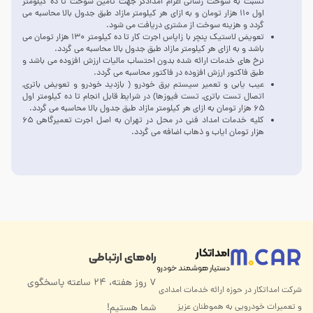
نسبت به سوخت رسانی اعزام امدادگر جهت تامین سوخت تا ده کیلومتر
اول ۱۱۰ هزار تومان و به ازای هر کیلومتر مازاد طبق جدول بالا محاسبه می
گردد و هزینه سوخت از مشتری دریافت می شود.
تعویض لاستیک پنچر با زاپاس اجرت کار تا ده کیلومتر ۱۳۰ هزار تومان می
باشد و به ازای هر کیلومتر مازاد طبق جدول بالا محاسبه می گردد.
نرخ های خدمات ارائه شده بدون احتساب مالیات ارزش افزوده می باشد و
طبق فاکتور ارزش افزوده در فاکتور محاسبه می گردد.
عیب یابی و تعمیر سیستم برق خودرو ( بازدید خودرو و تعویض باتری,
اتصال تست باتری, تست فیوزها) در شرایط قابل انجام تا ده کیلومتر اول
۶۵ هزار تومان به ازای هر کیلومتر مازاد طبق جدول بالا محاسبه می گردد.
کلیه خدمات امداد فنی در محل در تهران به اصل اجرت تعمیرگاهی ۶۵
هزار تومان ایاب و ذهاب اضافه می گردد.
امداتکار
راه‌های ارتباطی
دستیار هوشمند خودرو
۷ روز هفته، ۲۴ ساعته پاسخگوی
شرکت امداتکار در حوزه ارائه خدمات امدادی
و تعمیرات خودرویی به هموطنان عزیز
شما هستیم!