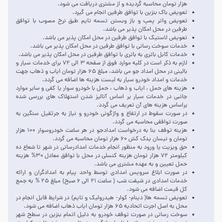
هزار تومان محاسبه گردیده و از مشتری دریافت می شود.
تعویض باک بنزین با توافق طرفین انجام می گیرد.
تعویض واتر پمپ و باز وبستن تسمه تایم طبق نرخ مصوب با توافق
طرفین در محل امکان پذیر می باشد.
تعویض لاستیک با توافق طرفین در محل امکان پذیر می باشد.
خدمات سوخت رسانی با توافق طرفین در محل امکان پذیر می باشد.
خدمات کابل باتری به باتری با توافق طرفین در محل امکان پذیر می باشد.
لازم به ذکر است در کلیه موارد فوق از صفحه ۳ الی ۷۲ برای خدمات سیار و
بالینی در محل امداد جو می باشد، مبلغ ۶۵ هزار تومان ایاب و ذهاب جهت
خدمات و امداد
خودرو سیار
به لیست هزینه ها اضافه می گردد.
هزینه های حمل ، ایاب و ذهاب ، حمل با خودرو سوار یا کفی و سایر موارد
جانبی در خدمات سیار بر اساس آنالیز شدن استهلاک های بررسی شده
براساس هزینه های آن تعریف می گردد.
در صورت سقوط در ارتفاع و واژگونی خودرو و نیاز به جرثقیل سنگین به
صورت توافقی محاسبه می گردد.
هزینه توقف بنا به درخواست امدادجو در هر ساعت خودروسوار ۱۰۰ هزار
تومان و نیسان یدک کش ۶۰ هزار تومان محاسبه می گردد.
حق ویزیت یا ورود به منظور انجام خدمات امدادرسانی در شهر تا شعاع ده
کیلومتر ۷۲ هزار تومان هزینه کنسلی در محل با توافق معادل ۳۰% هزینه
حمل تعیین و به عهده مشتری می باشد.
در صورت ابلاغ سرویس امدادی توسط واحد پیام به امدادگران و ارائه
خدمات امدادی در شیفت شب ( ساعت ۲۱ الی ۶ صبح) مبلغ ۲۵ % به جمع
کل قیمت اضافه می شود.
تعویض تسمه ها( دینام- کولر- هیدرولیک و تایم) در شرایط قابل انجام در
محل به اصل اجرت اتحادیه ۶۵ هزار تومان ایاب ذهاب اضافه می شود.
سوخت رسانی در صورت توقف خودرو به دلیل اتمام بنزین در سطح شهر