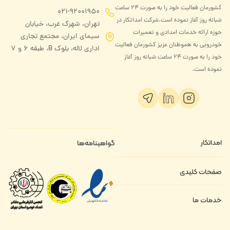
کشورمان فعالیت خود را به صورت ۲۴ ساعت
021-92001950
شبانه روز آغاز نموده است.شرکت امداتکار در
تهران، شهرک غرب، خیابان
حوزه ارائه خدمات امدادی و تعمیرات
سیمای ایران، مجتمع تجاری
خودرویی به هموطنان عزیز کشورمان فعالیت
اداری لاله، بلوک B، طبقه ۶ و 7
خود را به صورت ۲۴ ساعت شبانه روز آغاز
نموده است.
امداتکار
گواهینامه‌ها
درباره ما
صفحات کلیدی
تماس با ما
قوانین و مقررات
خدمات ما
ثبت‌نام امدادگر
حریم خصوصی
فرصت‌های شغلی
امداد خودرو