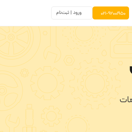
021-92001950
ورود | ثبت‌نام
مات