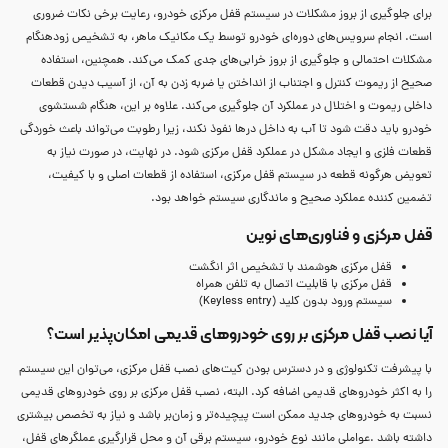
برای جلوگیری از بروز مشکلات در سیستم قفل مرکزی خودرو، رعایت برخی نکات ضروری
است. انجام سرویس‌های دوره‌ای خودرو توسط یک مکانیک ماهر، به تشخیص زودهنگام
مشکلات احتمالی و جلوگیری از بروز خرابی‌های جدی کمک می‌کند. همچنین، استفاده
صحیح از ریموت کنترل و اجتناب از انداختن یا ضربه زدن به آن، از آسیب دیدن قطعات
داخلی ریموت و اختلال در عملکرد آن جلوگیری می‌کند. علاوه بر این، هنگام شستشوی
خودرو باید دقت شود تا آب به داخل درها نفوذ نکند، زیرا رطوبت می‌تواند باعث خوردگی
قطعات فلزی و ایجاد مشکل در عملکرد قفل مرکزی شود. در نهایت، در صورت نیاز به
تعویض هرگونه قطعه در سیستم قفل مرکزی، استفاده از قطعات اصلی و با کیفیت،
تضمین کننده عملکرد صحیح و ماندگاری سیستم خواهد بود.
قفل مرکزی و فناوری‌های نوین
قفل مرکزی هوشمند با تشخیص اثر انگشت
قفل مرکزی با قابلیت اتصال به تلفن همراه
سیستم ورود بدون کلید (Keyless entry)
آیا نصب قفل مرکزی بر روی خودروهای قدیمی امکان‌پذیر است؟
با پیشرفت تکنولوژی و در دسترس بودن کیت‌های نصب قفل مرکزی، می‌توان این سیستم
را به اکثر خودروهای قدیمی اضافه کرد. البته، نصب قفل مرکزی بر روی خودروهای قدیمی
نسبت به خودروهای جدید ممکن است پیچیده‌تر و زمان‌بر باشد و نیاز به تخصص بیشتری
داشته باشد .عواملی مانند نوع خودرو، سیستم برقی آن و محل قرارگیری عملگرهای قفل،