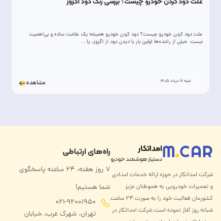
علت دود کردن خودرو چیست؟ بررسی رنگ دود اگزوز
علت دود کردن خودرو چیست؟ دود کردن خودرو همیشه یک علامت ساده و بی‌اهمیت
نیست. خیلی از راننده‌ها اولین بار با دیدن دود از اگزوز، یا…
شنبه 17 مرداد 1405
مشاهده
امداتکار
راه‌های ارتباطی
دستیار هوشمند خودرو
۷ روز هفته، ۲۴ ساعته پاسخگوی
شرکت امداتکار در حوزه ارائه خدمات امدادی
و تعمیرات خودرویی به هموطنان عزیز
شما هستیم!
کشورمان فعالیت خود را به صورت ۲۴ ساعت
021-92001950
شبانه روز آغاز نموده است.شرکت امداتکار در
تهران، شهرک غرب، خیابان