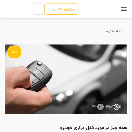
021-92001950
> دانستنی‌ها
بلاگ
شنبه 7 مهر 1403
همه چیز در مورد قفل مرکزی خودرو