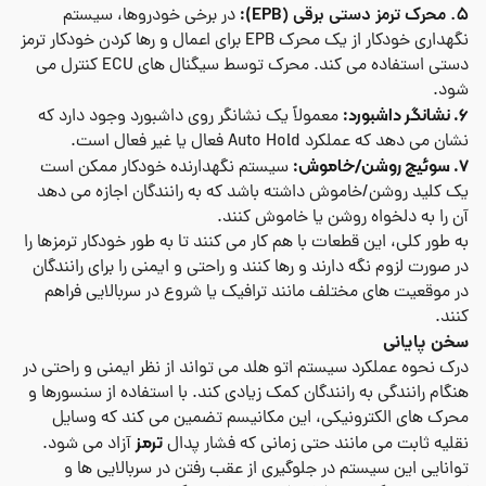
):
5. محرک ترمز دستی برقی (
EPB
در برخی خودروها، سیستم
نگهداری خودکار از یک محرک
EPB
برای اعمال و رها کردن خودکار ترمز
دستی استفاده می کند. محرک توسط سیگنال های
ECU
کنترل می
شود.
6. نشانگر داشبورد:
معمولاً یک نشانگر روی داشبورد وجود دارد که
نشان می دهد که عملکرد
Auto Hold
فعال یا غیر فعال است.
7. سوئیچ روشن/خاموش:
سیستم نگهدارنده خودکار ممکن است
یک کلید روشن/خاموش داشته باشد که به رانندگان اجازه می دهد
آن را به دلخواه روشن یا خاموش کنند.
به طور کلی، این قطعات با هم کار می کنند تا به طور خودکار ترمزها را
در صورت لزوم نگه دارند و رها کنند و راحتی و ایمنی را برای رانندگان
در موقعیت های مختلف مانند ترافیک یا شروع در سربالایی فراهم
کنند.
سخن پایانی
درک
نحوه عملکرد سیستم اتو هلد
می تواند از نظر ایمنی و راحتی در
هنگام رانندگی به رانندگان کمک زیادی کند. با استفاده از سنسورها و
محرک های الکترونیکی، این مکانیسم تضمین می کند که وسایل
ترمز
نقلیه ثابت می مانند حتی زمانی که فشار پدال
آزاد می شود.
توانایی این سیستم در جلوگیری از عقب رفتن در سربالایی ها و