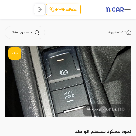
021-92001950
> دانستنی‌ها
بلاگ
چهارشنبه 18 بهمن 1402
نحوه عملکرد سیستم اتو هلد