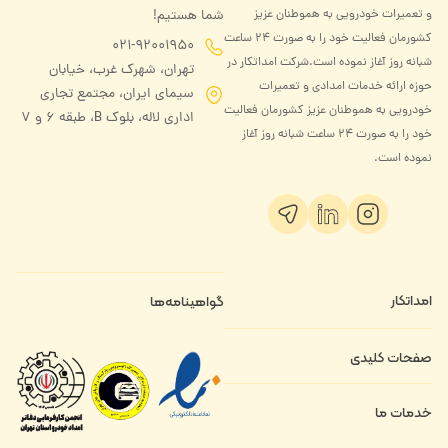
و تعمیرات خودرویی به هموطنان عزیز
شما هستیم!
کشورمان فعالیت خود را به صورت ۲۴ ساعت
021-92001950
شبانه روز آغاز نموده است.شرکت امداتکار در
تهران، شهرک غرب، خیابان
حوزه ارائه خدمات امدادی و تعمیرات
سیمای ایران، مجتمع تجاری
خودرویی به هموطنان عزیز کشورمان فعالیت
اداری لاله، بلوک B، طبقه ۶ و 7
خود را به صورت ۲۴ ساعت شبانه روز آغاز
نموده است.
امداتکار
گواهینامه‌ها
درباره ما
صفحات کلیدی
تماس با ما
قوانین و مقررات
خدمات ما
ثبت‌نام امدادگر
حریم خصوصی
فرصت‌های شغلی