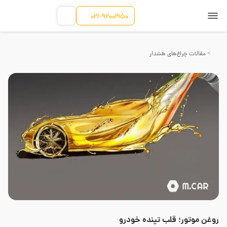
021-92001950
> مقالات چراغ‌های هشدار
روغن موتور؛ قلب تپنده خودرو