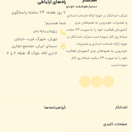
راه‌های ارتباطی
دستیار هوشمند خودرو
۷ روز هفته، ۲۴ ساعته پاسخگوی
شرکت امداتکار در حوزه ارائه خدمات امدادی
و تعمیرات خودرویی به هموطنان عزیز
شما هستیم!
کشورمان فعالیت خود را به صورت ۲۴ ساعت
021-92001950
شبانه روز آغاز نموده است.شرکت امداتکار در
تهران، شهرک غرب، خیابان
حوزه ارائه خدمات امدادی و تعمیرات
سیمای ایران، مجتمع تجاری
خودرویی به هموطنان عزیز کشورمان فعالیت
اداری لاله، بلوک B، طبقه ۶ و 7
خود را به صورت ۲۴ ساعت شبانه روز آغاز
نموده است.
امداتکار
گواهینامه‌ها
درباره ما
صفحات کلیدی
تماس با ما