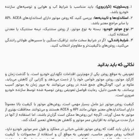
ویسکوزیته (گران‌روی)
: باید متناسب با شرایط آب و هوایی و توصیه‌های سازنده
خودرو باشد.
استانداردها و تاییدیه‌ها
: بررسی کنید که روغن موتور دارای استانداردهای API، ACEA
یا سایر مراجع معتبر باشد.
نوع موتور خودرو
: بسته به نوع موتور، از روغن سنتتیک، نیمه سنتتیک یا معدنی
استفاده کنید.
شرایط رانندگی
: اگر در شرایط سخت مانند ترافیک سنگین یا مسیرهای طولانی رانندگی
می‌کنید، روغن‌های باکیفیت‌تر و مقاوم‌تر انتخاب کنید.
نکاتی که باید بدانید
تعویض به موقع روغن یکی از مهم‌ترین اقدامات نگهداری خودرو است. با گذشت زمان و
کارکرد موتور، روغن موتور خواص خود را از دست می‌دهد و کارایی آن کاهش می‌یابد.
علاوه بر این، آلودگی‌های جمع شده در روغن می‌توانند به مرور زمان به موتور آسیب
برسانند. به همین دلیل، رعایت فواصل تعویض روغن توصیه شده توسط سازنده خودرو
ضروری است.
کیفیت روغن موتور نیز عامل بسیار مهمی است. روغن‌های موتور با کیفیت بالا معمولاً
دارای استانداردهای معتبر جهانی مانند API و ACEA هستند و می‌توانند محافظت بهتری از
موتور به عمل آورند. اگرچه این روغن‌ها ممکن است گران‌تر باشند، اما استفاده از آنها در
دراز مدت می‌تواند به افزایش عمر موتور و کاهش هزینه‌های تعمیر کمک کند.
در پایان باید گفت که روغن موتور نقشی حیاتی در عملکرد و طول عمر موتور خودرو دارد.
انتخاب روغن موتور مناسب، تعویض به موقع آن و استفاده از محصولات با کیفیت