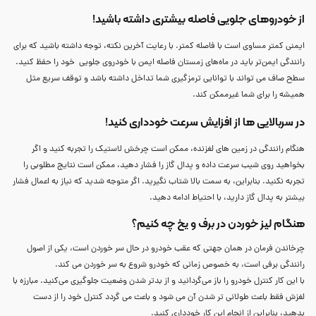
از خودروهای جلویی فاصله بیشتری داشته باشید!
ایمنی کمتر مساوی است با فاصله کمتر. با رعایت آخرین نکته، توجه داشته باشید که برای
رانندگی ایمن‌تر باید در ماه‌های زمستان فاصله ایمن با خودروی جلویی خود را حفظ کنید.
سطح صاف می تواند با توانایی ترمزگیری شما تداخل داشته باشد و توقف سریع مثل
همیشه را برای شما غیرممکن کند.
در سربالایی ها از افزایش سرعت خودداری کنید!
هنگام رانندگی در زمین های لغزنده، ممکن است چرخش لاستیک را تجربه کنید و اگر
بخواهید روی شیب سرعت داده و پدال گاز را فشار دهید، ممکن است نتایج مطلوبی را
تجربه نکنید. بنابراین، به سمت بالا شتاب نگیرید. اگر متوجه شدید که نیاز به اعمال فشار
بیشتر به پدال گاز دارید، با احتیاط ادامه دهید.
هنگام لیز خوردن در برف و یخ چه کنیم؟
چرخاندن فرمان در همان جهتی که عقب خودرو در حال سر خوردن است، یکی از اصول
رانندگی برفی است، به خصوص زمانی که خودرو شروع به سر خوردن می کند.
با این کار کنترل خودرو را باز می‌گردانید و از بدتر شدن وضعیت جلوگیری می‌کنید. مبارزه با
لغزش فقط باعث طولانی تر شدن آن می شود و باعث می گردد کنترل خود را از دست
بدهید، بنابراین از انجام این کار خودداری کنید.