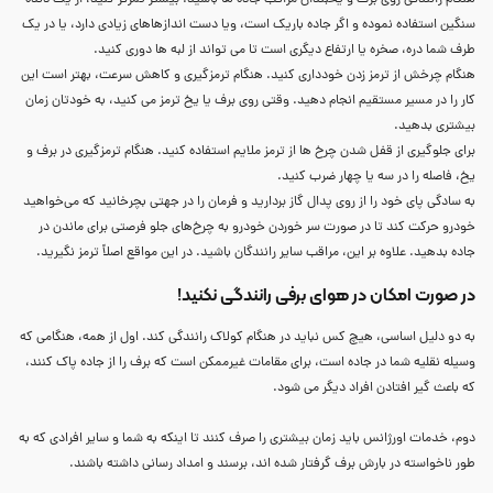
سنگین استفاده نموده و اگر جاده باریک است، ویا دست اندازهاهای زیادی دارد، یا در یک
طرف شما دره، صخره یا ارتفاع دیگری است تا می تواند از لبه ها دوری کنید.
هنگام چرخش از ترمز زدن خودداری کنید. هنگام ترمزگیری و کاهش سرعت، بهتر است این
کار را در مسیر مستقیم انجام دهید. وقتی روی برف یا یخ ترمز می کنید، به خودتان زمان
بیشتری بدهید.
برای جلوگیری از قفل شدن چرخ ها از ترمز ملایم استفاده کنید. هنگام ترمزگیری در برف و
یخ، فاصله را در سه یا چهار ضرب کنید.
به سادگی پای خود را از روی پدال گاز بردارید و فرمان را در جهتی بچرخانید که می‌خواهید
خودرو حرکت کند تا در صورت سر خوردن خودرو به چرخ‌های جلو فرصتی برای ماندن در
جاده بدهید. علاوه بر این، مراقب سایر رانندگان باشید. در این مواقع اصلاً ترمز نگیرید.
در صورت امکان در هوای برفی رانندگی نکنید!
به دو دلیل اساسی، هیچ کس نباید در هنگام کولاک رانندگی کند. اول از همه، هنگامی که
وسیله نقلیه شما در جاده است، برای مقامات غیرممکن است که برف را از جاده پاک کنند،
که باعث گیر افتادن افراد دیگر می شود.
دوم، خدمات اورژانس باید زمان بیشتری را صرف کنند تا اینکه به شما و سایر افرادی که به
طور ناخواسته در بارش برف گرفتار شده اند، برسند و امداد رسانی داشته باشند.