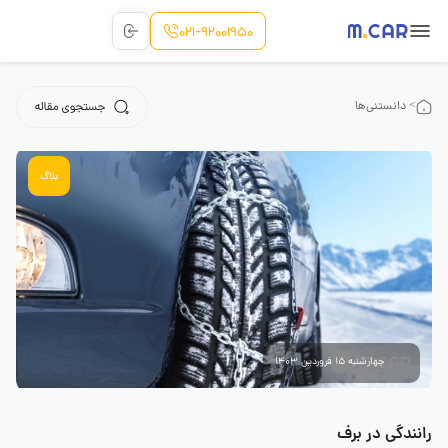
021-92001950
> دانستنی‌ها
بلاگ
چهارشنبه 15 فروردین 1403
رانندگی در برف